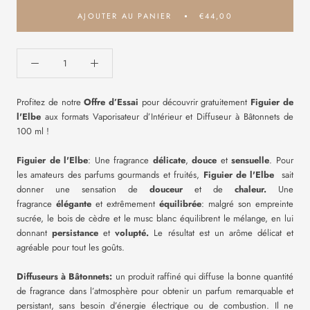
AJOUTER AU PANIER
€44,00
Profitez de notre
Offre d’Essai
pour découvrir gratuitement
Figuier de
l'Elbe
aux formats Vaporisateur d’Intérieur et Diffuseur à Bâtonnets de
100 ml !
Figuier de l'Elbe
: Une fragrance
délicate
,
douce
et
sensuelle
.
Pour
les amateurs des parfums gourmands et fruités,
Figuier de l'Elbe
sait
donner une sensation de
douceur
et de
chaleur.
Une
fragrance
élégante
et extrêmement
équilibrée
: malgré son empreinte
sucrée, le bois de cèdre et le musc blanc équilibrent le mélange, en lui
donnant
persistance
et
volupté.
Le résultat est un arôme délicat et
agréable pour tout les goûts.
Diffuseurs à Bâtonnets:
un produit raffiné qui diffuse la bonne quantité
de fragrance dans l’atmosphère pour obtenir un parfum remarquable et
persistant, sans besoin d’énergie électrique ou de combustion. Il ne