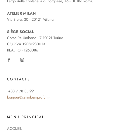
Largo della Fontanella di Borghese, 76 - 00186 Roma.
ATELIER MILAN
Via Brera, 30 - 20121 Milano.
SIÈGE SOCIAL
Corso Re Umberto I 7 10121 Torino
CF/PIVA 12081930013
REA: TO - 1263086
CONTACTS
+33 7 78 35 99 1
bonjour@salimbeniprofumi.it
MENU PRINCIPAL
ACCUEIL