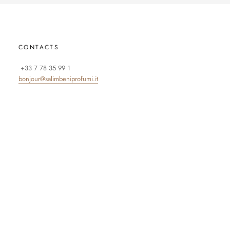
CONTACTS
+33 7 78 35 99 1
bonjour@salimbeniprofumi.it