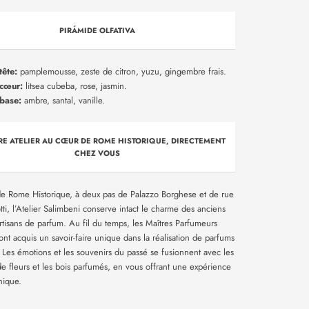
PIRÁMIDE OLFATIVA
tête:
pamplemousse, zeste de citron, yuzu, gingembre frais.
 cœur:
litsea cubeba, rose, jasmin.
base:
ambre, santal, vanille.
RE ATELIER AU CŒUR DE ROME HISTORIQUE, DIRECTEMENT
CHEZ VOUS
 Rome Historique, à deux pas de Palazzo Borghese et de rue
ti, l’Atelier Salimbeni conserve intact le charme des anciens
artisans de parfum. Au fil du temps, les Maîtres Parfumeurs
ont acquis un savoir-faire unique dans la réalisation de parfums
. Les émotions et les souvenirs du passé se fusionnent avec les
e fleurs et les bois parfumés, en vous offrant une expérience
unique
.