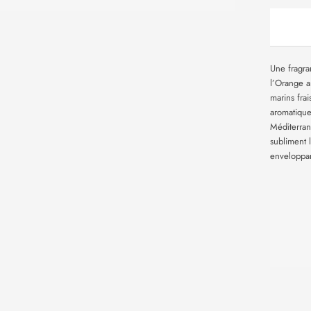
Une fragra
l’Orange a
marins fra
aromatique
Méditerra
subliment 
enveloppa