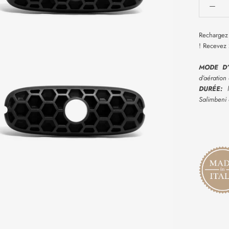
Rechargez
! Recevez
MODE D’
d’aération 
DURÉE:
l
Salimbeni 